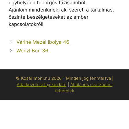
egyhelyben toporgós fázisaimból.
Ajánlom mindenkinek, aki szereti a tartalmas,
őszinte beszélgetéseket az emberi
kapcsolatokról!
Váriné Mezei Ibolya 46
Wenzl Bori 36
© Kosarimoni.hu 2026 - Minden jog fenntartva |
Adatkezelési tájékoztató
|
Általános szerződési
feltételek