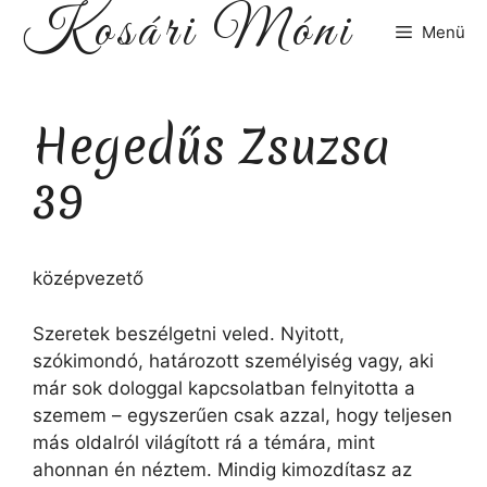
Kosári Móni
Kilépés
Menü
a
tartalomba
Hegedűs Zsuzsa
39
középvezető
Szeretek beszélgetni veled. Nyitott,
szókimondó, határozott személyiség vagy, aki
már sok dologgal kapcsolatban felnyitotta a
szemem – egyszerűen csak azzal, hogy teljesen
más oldalról világított rá a témára, mint
ahonnan én néztem. Mindig kimozdítasz az