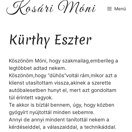
Kosári Móni
Kilépés
Menü
a
tartalomba
Kürthy Eszter
Köszönöm Móni, hogy szakmailag,emberileg a
legtöbbet adtad nekem.
Köszönöm,hogy “dühös”voltál rám,mikor azt a
klienst utasítottam vissza,akinek a szerette
autóbalesetben hunyt el, mert azt gondoltam
túl érintett vagyok.
Te akkor is bíztál bennem, úgy, hogy közben
gyógyírt nyújtottál minden sebemre.
Annyi de annyi mindent tanítottál nekem a
kérdéseiddel, a válaszaiddal, a technikáddal.