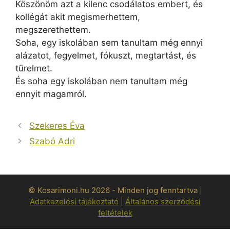
Köszönöm azt a kilenc csodálatos embert, és
kollégát akit megismerhettem,
megszerethettem.
Soha, egy iskolában sem tanultam még ennyi
alázatot, fegyelmet, fókuszt, megtartást, és
türelmet.
És soha egy iskolában nem tanultam még
ennyit magamról.
Szekeres Éva
Szabó Adri
© Kosarimoni.hu 2026 - Minden jog fenntartva |
Adatkezelési tájékoztató
|
Általános szerződési
feltételek