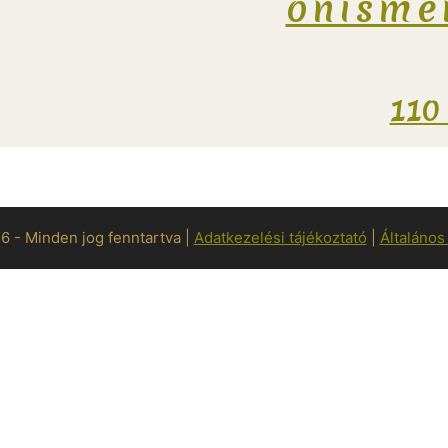
önisme
110
 - Minden jog fenntartva |
Adatkezelési tájékoztató
|
Általános