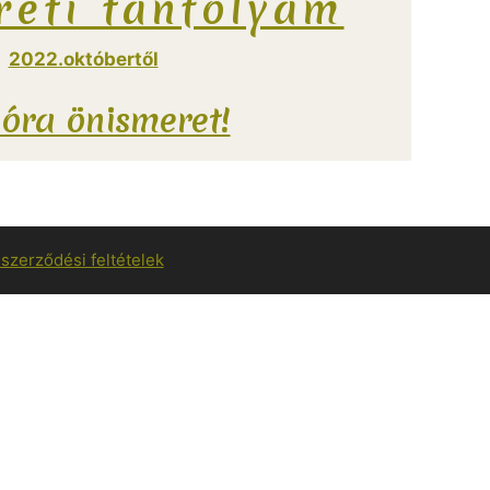
reti tanfolyam
2022.októbertől
 óra önismeret!
 szerződési feltételek