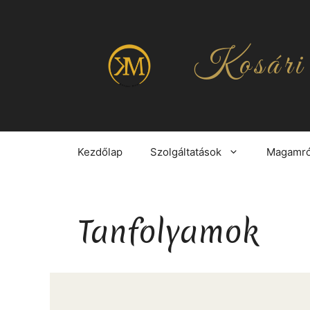
Kilépés
a
tartalomba
Kosári
Kezdőlap
Szolgáltatások
Magamró
Tanfolyamok