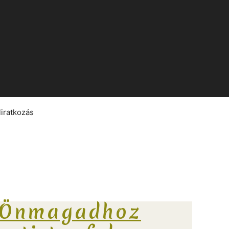
liratkozás
 Önmagadhoz