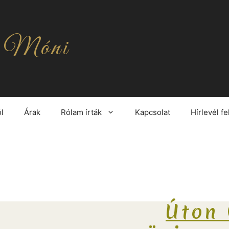
 Móni
l
Árak
Rólam írták
Kapcsolat
Hírlevél fe
Úton