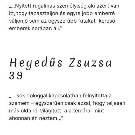
„…Nyitott,rugalmas személyiség,aki azért van
itt,hogy tapasztaljon és egyre jobb emberré
váljon,ő sem az egyszerűbb “utakat” kereső
emberek sorában áll.”
Hegedűs Zsuzsa
39
„… sok dologgal kapcsolatban felnyitotta a
szemem – egyszerűen csak azzal, hogy teljesen
más oldalról világított rá a témára, mint
ahonnan én néztem…”