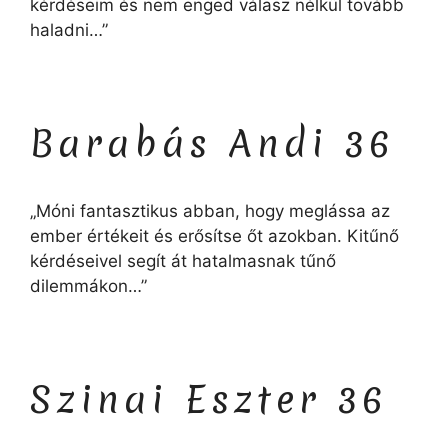
kérdéseim és nem enged válasz nélkül tovább
haladni…”
Barabás Andi 36
„Móni fantasztikus abban, hogy meglássa az
ember értékeit és erősítse őt azokban. Kitűnő
kérdéseivel segít át hatalmasnak tűnő
dilemmákon…”
Szinai Eszter 36