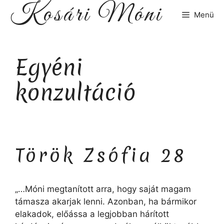
Kosári Móni
Kilépés
Menü
a
tartalomba
Egyéni
konzultáció
Török Zsófia 28
„…Móni megtanított arra, hogy saját magam
támasza akarjak lenni. Azonban, ha bármikor
elakadok, előássa a legjobban hárított