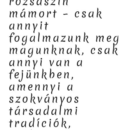
rózsaszín
mámort – csak
annyit
fogalmazunk meg
magunknak, csak
annyi van a
fejünkben,
amennyi a
szokványos
társadalmi
tradíciók,