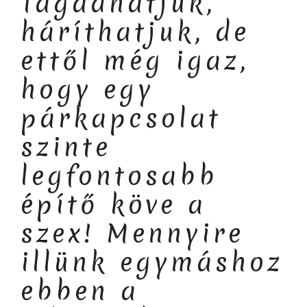
Tagadhatjuk,
háríthatjuk, de
ettől még igaz,
hogy egy
párkapcsolat
szinte
legfontosabb
építő köve a
szex! Mennyire
illünk egymáshoz
ebben a