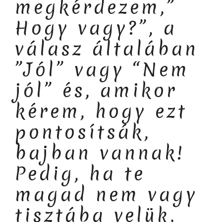
megkérdezem,”
Hogy vagy?”, a
válasz általában
”Jól” vagy “Nem
jól” és, amikor
kérem, hogy ezt
pontosítsák,
bajban vannak!
Pedig, ha te
magad nem vagy
tisztába velük,