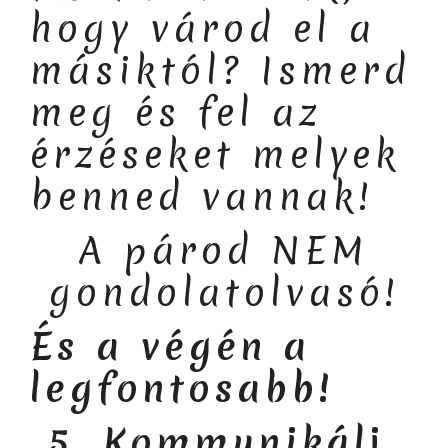
hogy várod el a
másiktól? Ismerd
meg és fel az
érzéseket melyek
benned vannak!
A párod NEM
gondolatolvasó!
És a végén a
legfontosabb!
5. Kommunikálj,