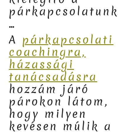
párkapcsolatunk
…
A
párkapcsolati
coachingra,
házassági
tanácsadásra
hozzám járó
párokon látom,
hogy milyen
kevésen múlik a