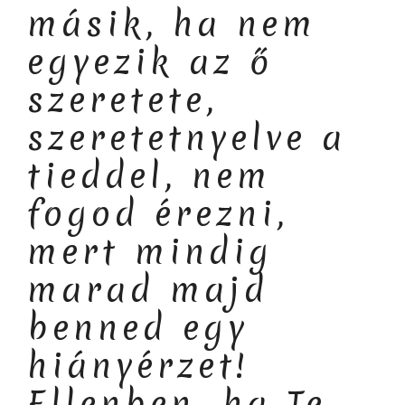
másik, ha nem
egyezik az ő
szeretete,
szeretetnyelve a
tieddel, nem
fogod érezni,
mert mindig
marad majd
benned egy
hiányérzet!
Ellenben, ha Te