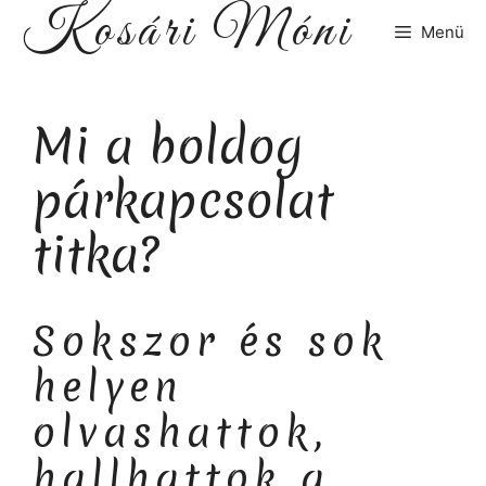
Kosári Móni
Kilépés
Menü
a
tartalomba
Mi a boldog
párkapcsolat
titka?
Sokszor és sok
helyen
olvashattok,
hallhattok a