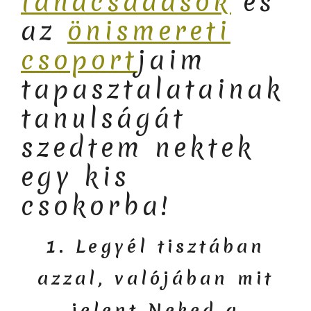
tanácsadások
és
az
önismereti
csoport
jaim
tapasztalatainak
tanulságát
szedtem nektek
egy kis
csokorba!
1. Legyél tisztában
azzal, valójában mit
jelent Neked a